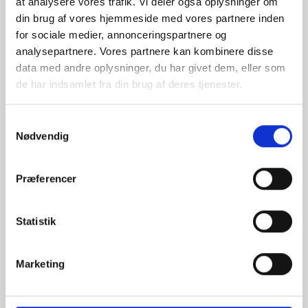
at analysere vores trafik. Vi deler også oplysninger om
din brug af vores hjemmeside med vores partnere inden
Fanikkerdage Special
for sociale medier, annonceringspartnere og
analysepartnere. Vores partnere kan kombinere disse
Edition Byvandring
data med andre oplysninger, du har givet dem, eller som
de har indsamlet fra din brug af deres tjenester.
Tidspunkt: søndag den 14. juli 2019 kl. 11.00
Fanø Skibsfart og Dragtsamling
Samtykkevalg
14 deltager(e)
Nødvendig
Kontakt arrangør
Præferencer
Skabelon for event med to
billettyper.
Statistik
Det kan defineres, hvad billetterne kaldes
(f.eks. vosken- og børnebilletter) og hvad de
Marketing
koster hver især, samt hvor mange billetter,
der udstedes til salg i alt og hvor mange
billetter, der kan købes i hver enkelt