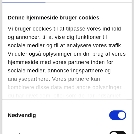
Denne hjemmeside bruger cookies
Vi bruger cookies til at tilpasse vores indhold
og annoncer, til at vise dig funktioner til
Pårørenderapport
sociale medier og til at analysere vores trafik.
Vi deler også oplysninger om din brug af vores
Bestilling af De skjulte ofre
hjemmeside med vores partnere inden for
-
En håndbog til gruppeorienteret arbejde med
sociale medier, annonceringspartnere og
pårørende til seksuelt misbrugte af Lone Lyager
analysepartnere. Vores partnere kan
kombinere disse data med andre oplysninger,
du har givet dem, eller som de har indsamlet
fra din brug af deres tjenester.
Samtykkevalg
Nødvendig