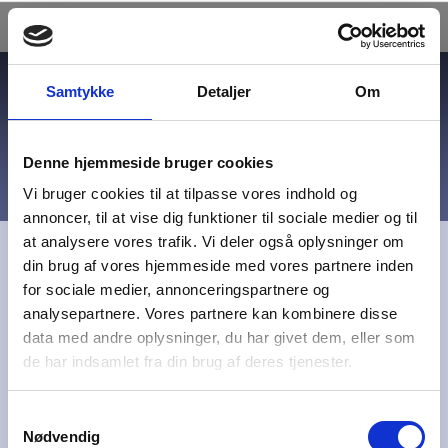
Menu
Samtykke
Detaljer
Om
Denne hjemmeside bruger cookies
Vi bruger cookies til at tilpasse vores indhold og
annoncer, til at vise dig funktioner til sociale medier og til
Generalforsamling i MTB
at analysere vores trafik. Vi deler også oplysninger om
Randers
din brug af vores hjemmeside med vores partnere inden
for sociale medier, annonceringspartnere og
analysepartnere. Vores partnere kan kombinere disse
Tidspunkt: torsdag den 20. februar 2014 kl. 19.00
data med andre oplysninger, du har givet dem, eller som
Afmelding mulig frem til onsdag den 19. februar
de har indsamlet fra din brug af deres tjenester.
2014 kl. 18.59
Arbejdernes Landsbank
68 deltager(e)
Samtykkevalg
Kontakt arrangør
Nødvendig