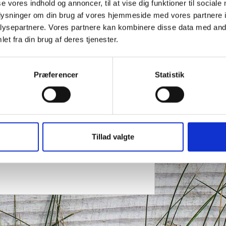
trikt
se vores indhold og annoncer, til at vise dig funktioner til sociale
oplysninger om din brug af vores hjemmeside med vores partnere i
rlejren 2016
. Det sker mandag den 21.
ysepartnere. Vores partnere kan kombinere disse data med andr
rcenter.
et fra din brug af deres tjenester.
iktsmødet den 20. august, præsentere
ngen af lejren. Ligeledes vil vi sammen
ram.
Præferencer
Statistik
big struktur
Tillad valgte