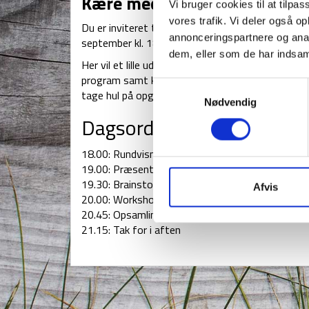
Kære medleder i Marselis Dis
Vi bruger cookies til at tilpas
vores trafik. Vi deler også 
Du er inviteret til
KICKSTART af distriktssomme
annonceringspartnere og anal
september kl. 18.00 til 21.15 på Moselund Spejde
dem, eller som de har indsaml
Her vil et lille udvalg, som blev nedsat på distr
program samt komme med deres bud på organiseri
Samtykkevalg
tage hul på opgaven med at udfylde ugens prog
Nødvendig
Dagsorden
18.00: Rundvisning på Moselund og aftensmad
19.00: Præsentation af program, tema og forelø
19.30: Brainstorm om fastlagte emner
Afvis
20.00: Workshop om emnerne
20.45: Opsamling
21.15: Tak for i aften