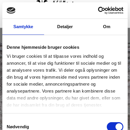
Marselis Distrikt
Samtykke
Detaljer
Om
Menu
Denne hjemmeside bruger cookies
Distriktsturnering junior/trop
Vi bruger cookies til at tilpasse vores indhold og
annoncer, til at vise dig funktioner til sociale medier og til
at analysere vores trafik. Vi deler også oplysninger om
Tidspunkt: fredag den 2. oktober 2015 kl. 17.00 -
din brug af vores hjemmeside med vores partnere inden
22.00
for sociale medier, annonceringspartnere og
Afmelding mulig frem til mandag den 31. august
analysepartnere. Vores partnere kan kombinere disse
2015 kl. 21.59
data med andre oplysninger, du har givet dem, eller som
Skjoldhøj Gruppe
Kontakt arrangør
de har indsamlet fra din brug af deres tjenester.
Samtykkevalg
Tilmeld din gruppe til distriktsturnering for junior og trop.
Nødvendig