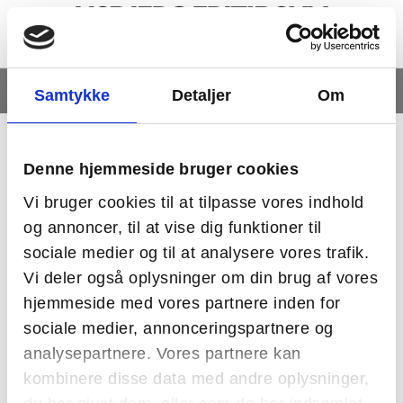
Menu
Samtykke
Detaljer
Om
Du har nu
19 min. og 57 sek.
tilbage.
Vis
0
Denne hjemmeside bruger cookies
Vi bruger cookies til at tilpasse vores indhold
og annoncer, til at vise dig funktioner til
sociale medier og til at analysere vores trafik.
Identifikation
Tilmelding
Opsummering
Betaling
Bekræftelse
Vi deler også oplysninger om din brug af vores
hjemmeside med vores partnere inden for
sociale medier, annonceringspartnere og
Identifikation af betaler
analysepartnere. Vores partnere kan
kombinere disse data med andre oplysninger,
Allerførst skal vi bede om lidt information, så vi kan