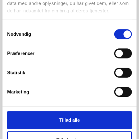
data med andre oplysninger, du har givet dem, eller som
de har indsamlet fra din brug af deres tjenester.
Samtykkevalg
Nødvendig
Præferencer
Statistik
Marketing
Fortuna Hjørring - Brøndby IF
Tidspunkt: søndag den 16. maj 2021 kl. 14.00
Nord Energi Arena
Tillad alle
Kontakt arrangør