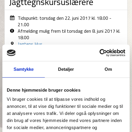
Jagttegnskursuslærere
Tidspunkt: torsdag den 22. juni 2017 kl. 18.00 -
21.00
Afmelding mulig frem til torsdag den 8. juni 2017 kl.
18.00
Jagtens Hus
Kontakt arrangør
Samtykke
Detaljer
Om
Program for ERFA-møder for
jagttegnskursuslærere 2017
Denne hjemmeside bruger cookies
Til juni afholder Danmarks Jægerforbund igen erfarings-
Vi bruger cookies til at tilpasse vores indhold og
møder (ERFA) for jagttegnskursuslærere. Møderne
annoncer, til at vise dig funktioner til sociale medier og til
afholdes som aftenmøder, og afholdes over hele landet.
at analysere vores trafik. Vi deler også oplysninger om
Målet for møderne er samtale og dialog mellem
din brug af vores hjemmeside med vores partnere inden
jagttegnskursuslærere for at øge vidensniveauet
for sociale medier, annonceringspartnere og
omkring jagttegnsundervisning. Endvidere ønsker