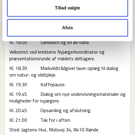
Jagttegnskursuslærere som underviser i regi af
Tillad valgte
Danmarks Jægerforbund, kan modtage et gratis
eksemplar af bogen på ERFA-møderne.
Afvis
Program:
Kl. 18.00 Sandwich og en øl/vand.
Velkomst ved kredsens Nyjægerkoordinator og
præsentationsrunde af mødets deltagere.
Kl. 18.30 Markvildtrådgiver laver oplæg til dialog
om natur- og vildtpleje.
Kl. 19.30 Kaffepause.
Kl. 19.45 Dialog om nye undervisningsmaterialer og
muligheder for nyjægere.
Kl. 20.45 Opsamling og afslutning.
Kl. 21.00 Tak for i aften.
Sted: Jagtens Hus, Molsvej 34, 8410 Rønde