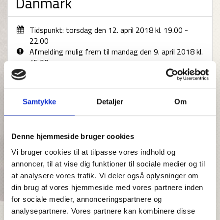
Danmark
Tidspunkt: torsdag den 12. april 2018 kl. 19.00 -
22.00
Afmelding mulig frem til mandag den 9. april 2018 kl.
15.00
Jagtens Hus
30 deltager(e)
Kontakt arrangør
Samtykke
Detaljer
Om
For de danske jægere kan den bureaukratiske vej til EU
ofte synes både lang og ufremkommelig med
Denne hjemmeside bruger cookies
langsommelige og bureaukratiske processer, der spænder
Vi bruger cookies til at tilpasse vores indhold og
ben for tiltag, der kan gavne naturen og
annoncer, til at vise dig funktioner til sociale medier og til
vildtforvaltningen i Danmark. På den baggrund ønsker
Danmarks Jægerforbund at tilvejebringe de danske
at analysere vores trafik. Vi deler også oplysninger om
jægere mere viden om, hvordan EU-politik bliver til, når så
din brug af vores hjemmeside med vores partnere inden
mange lande skal blive enige. Helt konkret skal vi drøfte,
for sociale medier, annonceringspartnere og
hvordan habitat- og fuglebeskyttelsesdirektivet samt
analysepartnere. Vores partnere kan kombinere disse
EU's landbrugspolitik påvirker dansk jagt, og hvordan vi