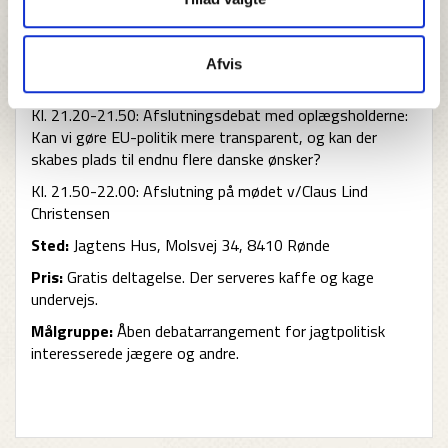
Kl. 20.55-21.20: Europaudvalgets arbejde, herunder
hvordan et dansk mandat bliver til, og er der plads til
detaljen v/Erik Christensen (S), formand for
Afvis
Europaudvalget
Kl. 21.20-21.50: Afslutningsdebat med oplægsholderne:
Kan vi gøre EU-politik mere transparent, og kan der
skabes plads til endnu flere danske ønsker?
Kl. 21.50-22.00: Afslutning på mødet v/Claus Lind
Christensen
Sted:
Jagtens Hus, Molsvej 34, 8410 Rønde
Pris:
Gratis deltagelse. Der serveres kaffe og kage
undervejs.
Målgruppe:
Åben debatarrangement for jagtpolitisk
interesserede jægere og andre.