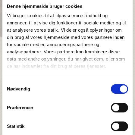
Denne hjemmeside bruger cookies
Med dette kursus sætter Danmarks Jægerforbund den
Vi bruger cookies til at tilpasse vores indhold og
etiske standard for fremtidens jagthundeuddannelse.
annoncer, til at vise dig funktioner til sociale medier og til
Kurset udgør den praktiske del i Danmarks
at analysere vores trafik. Vi deler også oplysninger om
Jægerforbunds efteruddannelse af
din brug af vores hjemmeside med vores partnere inden
jagthundeinstruktører. Efteruddannelsen
for sociale medier, annonceringspartnere og
Jagthundeinstruktør består fremover af følgende:
analysepartnere. Vores partnere kan kombinere disse
Efteruddannelse Jagthundeinstruktør del 1 –
data med andre oplysninger, du har givet dem, eller som
teoretisk del, 1 dag.
de har indsamlet fra din brug af deres tjenester.
Efteruddannelse Jagthundeinstruktør del 2 –
praktisk del, 1 dag (dette kursus).
Samtykkevalg
Forløbet er tiltænkt i ovenstående rækkefølge. Der er
Nødvendig
ikke en afsluttende skriftlig prøve på
Efteruddannelserne, men en løbende evaluering vil danne
grundlag for en samlet faglig og pædagogisk
Præferencer
bedømmelse. Kompetencen tilskrives din person på
Medlemsnettet.
Statistik
Sigtet med Efteruddannelserne er at introducere nye og