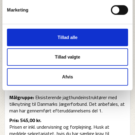
mere målrettede metoder til uddannelse af jagthunde,
således træningen bliver målrettet og effektiv, og så der
Marketing
arbejdes
med
hundens læringsevner og ikke
mod
. Alle
jagthunderacer kan uddannes efter Efteruddannelsens
metoder, som kan tilpasses til racernes individuelle
specialer. Bemærk, at kursister på dette kursus skal
Tillad alle
medbringe egen hund.
Indhold:
På kurset gennemgås følgende:
Tillad valgte
Uddannelsesplanlægning
Hund/førerforhold
Grundfærdigheder
Afvis
Baglænskædning
Terrænanalyse
Målgruppe:
Eksisterende jagthundeinstruktører med
tilknytning til Danmarks Jægerforbund. Det anbefales, at
man har gennemført efteruddannelsens del 1.
Pris: 545,00 kr.
Prisen er inkl. undervisning og forplejning. Husk at
meddele sekretariatet, hvis du har særlige krav til