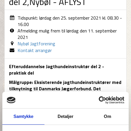
del 2,Nybøl - AFLYST
Tidspunkt: lørdag den 25. september 2021 kl. 08.30 -
16.00
Afmelding mulig frem til lørdag den 11. september
2021
Nybøl Jagtforening
Kontakt arrangør
Efteruddannelse Jagthundeinstruktør del 2 -
praktisk del
Målgruppe: Eksisterende jagthundeinstruktører med
tilknytning til Danmarks Jægerforbund. Det
anbefales, at man har gennemført
efteruddannelsens del 1.
Formål:
Efteruddannelsen skal danne grundlag for, at
Samtykke
Detaljer
Om
nyuddannede og erfarne instruktører i fællesskab kan
tilrettelægge et teoretisk og praktisk uddannelsesforløb
for hunde og hundeførere i lokalforeningen.