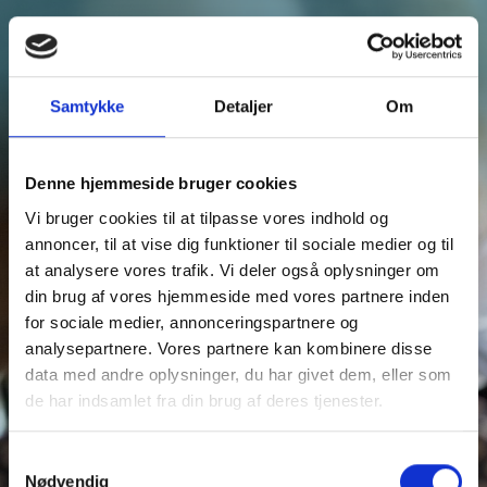
Samtykke
Detaljer
Om
Denne hjemmeside bruger cookies
Arrangøren "dante-syd" findes desværre
Vi bruger cookies til at tilpasse vores indhold og
ikke på event.it. Tjek om du har skrevet
annoncer, til at vise dig funktioner til sociale medier og til
adressen rigtigt og prøv igen.
at analysere vores trafik. Vi deler også oplysninger om
din brug af vores hjemmeside med vores partnere inden
for sociale medier, annonceringspartnere og
analysepartnere. Vores partnere kan kombinere disse
data med andre oplysninger, du har givet dem, eller som
de har indsamlet fra din brug af deres tjenester.
Få styr på
Samtykkevalg
Nødvendig